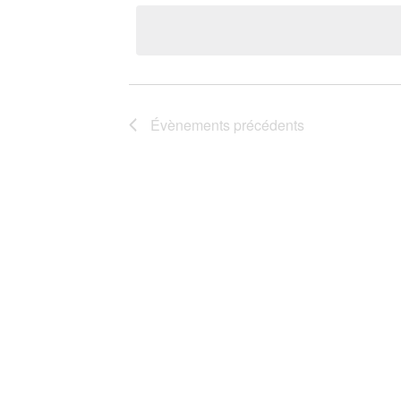
une
date.
Évènements
précédents