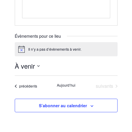
Évènements pour ce lieu
Il n’y a pas d’évènements à venir.
Notice
À venir
Sélectionnez
une
Évènements
Aujourd’hui
suivants
Évènements
précédents
date.
S’abonner au calendrier